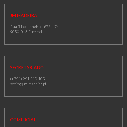
JM MADEIRA
Rua 31 de Janeiro, n.º73 e 74
9050-013 Funchal
SECRETARIADO
(+351) 291 210 405
secjm@jm-madeira.pt
COMERCIAL