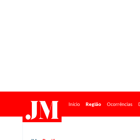
Início
Região
Ocorrências