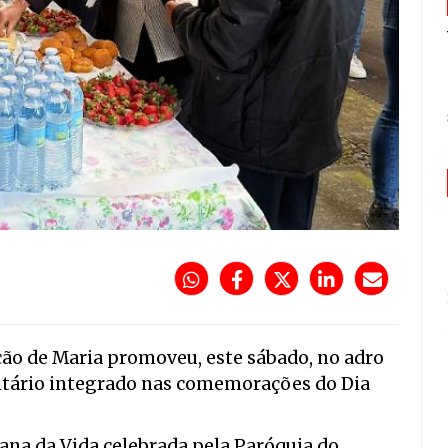
ção de Maria promoveu, este sábado, no adro
nitário integrado nas comemorações do Dia
na da Vida celebrada pela Paróquia do