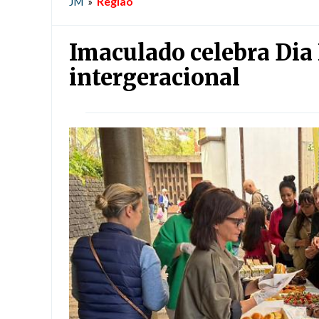
Região
JM
»
Imaculado celebra Dia
intergeracional