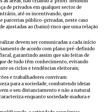
 as áreas, não criando à 'priori' nenhum
nça de privados em qualquer sector de
trário, até os incentivando, quer
 parcerias público-privadas, neste caso
e ajustadas ao (baixo) risco que uma relação
realizar devem ser comunicadas a cada início
iamento de acordo com plano pré-definido
fiscal, garantindo assim que são feitas de
que de tudo têm conhecimento, evitando
te os ciclos e tendências eleitorais;
rões e trabalhadores convivam
eza para a sociedade, combatendo ideias
vem o seu distanciamento e não a natural
caracteriza enquanto sociedade madura e