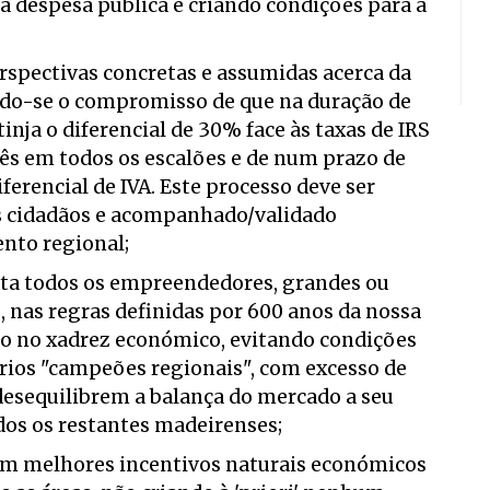
 a despesa pública e criando condições para a
rspectivas concretas e assumidas acerca da
ndo-se o compromisso de que na duração de
nja o diferencial de 30% face às taxas de IRS
uês em todos os escalões e de num prazo de
erencial de IVA. Este processo deve ser
s cidadãos e acompanhado/validado
nto regional;
rata todos os empreendedores, grandes ou
 nas regras definidas por 600 anos da nossa
ção no xadrez económico, evitando condições
sários "campeões regionais", com excesso de
 desequilibrem a balança do mercado a seu
os os restantes madeirenses;
têm melhores incentivos naturais económicos