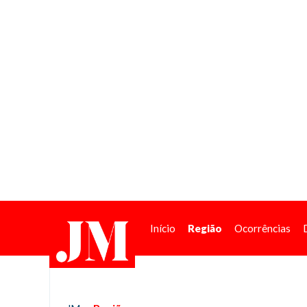
Início
Região
Ocorrências