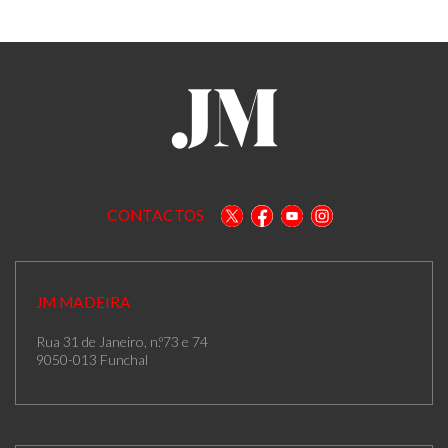
CONTACTOS
JM MADEIRA
Rua 31 de Janeiro, n.º73 e 74
9050-013 Funchal