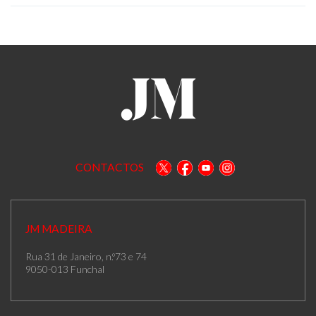
CONTACTOS
JM MADEIRA
Rua 31 de Janeiro, n.º73 e 74
9050-013 Funchal