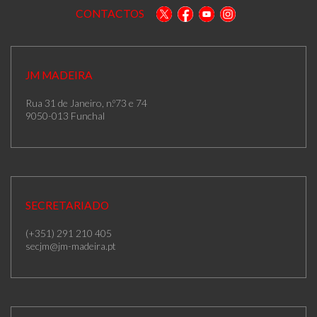
CONTACTOS
JM MADEIRA
Rua 31 de Janeiro, n.º73 e 74
9050-013 Funchal
SECRETARIADO
(+351) 291 210 405
secjm@jm-madeira.pt