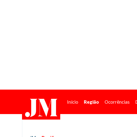
Início
Região
Ocorrências