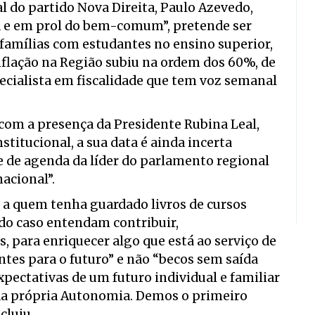
al do partido Nova Direita, Paulo Azevedo,
ra e em prol do bem-comum”, pretende ser
sfamílias com estudantes no ensino superior,
nflação na Região subiu na ordem dos 60%, de
cialista em fiscalidade que tem voz semanal
com a presença da Presidente Rubina Leal,
stitucional, a sua data é ainda incerta
 de agenda da líder do parlamento regional
acional”.
 a quem tenha guardado livros de cursos
ido caso entendam contribuir,
 para enriquecer algo que está ao serviço de
es para o futuro” e não “becos sem saída
xpectativas de um futuro individual e familiar
er da própria Autonomia. Demos o primeiro
cluiu.