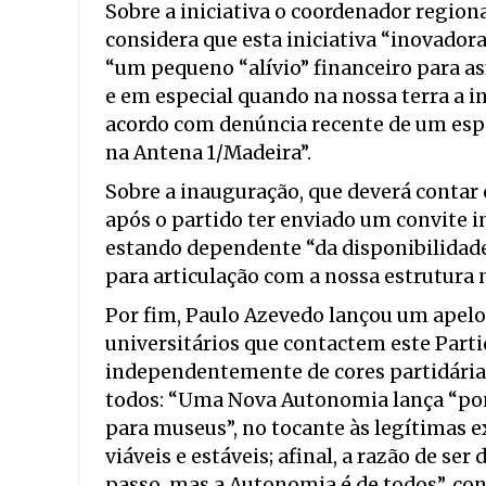
Sobre a iniciativa o coordenador region
considera que esta iniciativa “inovado
“um pequeno “alívio” financeiro para a
e em especial quando na nossa terra a i
acordo com denúncia recente de um espe
na Antena 1/Madeira”.
Sobre a inauguração, que deverá contar 
após o partido ter enviado um convite in
estando dependente “da disponibilidade
para articulação com a nossa estrutura n
Por fim, Paulo Azevedo lançou um apelo
universitários que contactem este Part
independentemente de cores partidárias,
todos: “Uma Nova Autonomia lança “pont
para museus”, no tocante às legítimas e
viáveis e estáveis; afinal, a razão de s
passo, mas a Autonomia é de todos”, con