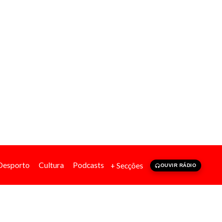
Desporto
Cultura
Podcasts
+ Secções
OUVIR RÁDIO