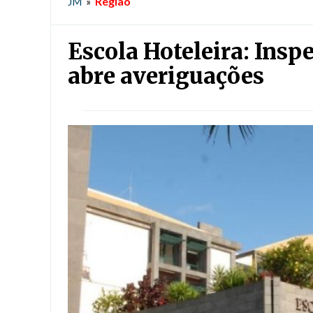
Região
JM
»
Escola Hoteleira: Ins
abre averiguações