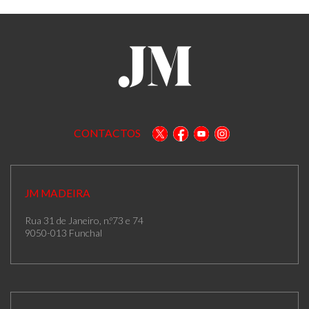
CONTACTOS
JM MADEIRA
Rua 31 de Janeiro, n.º73 e 74
9050-013 Funchal