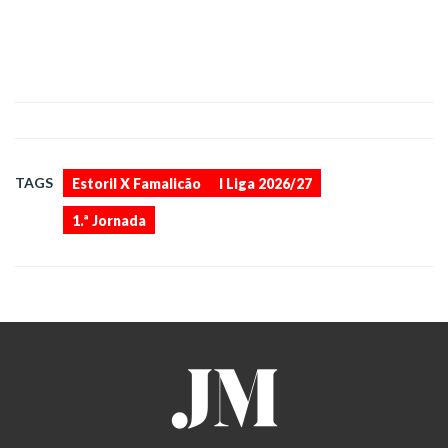
,
,
TAGS
Estoril X Famalicão
I Liga 2026/27
1.ª Jornada