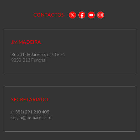
CONTACTOS
JM MADEIRA
Rua 31 de Janeiro, n.º73 e 74
9050-013 Funchal
SECRETARIADO
(+351) 291 210 405
secjm@jm-madeira.pt