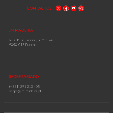
CONTACTOS
JM MADEIRA
Rua 31 de Janeiro, n.º73 e 74
9050-013 Funchal
SECRETARIADO
(+351) 291 210 405
secjm@jm-madeira.pt