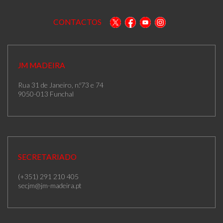
CONTACTOS
JM MADEIRA
Rua 31 de Janeiro, n.º73 e 74
9050-013 Funchal
SECRETARIADO
(+351) 291 210 405
secjm@jm-madeira.pt