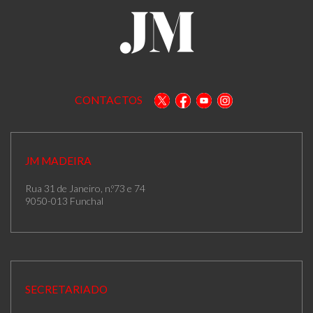
CONTACTOS
JM MADEIRA
Rua 31 de Janeiro, n.º73 e 74
9050-013 Funchal
SECRETARIADO