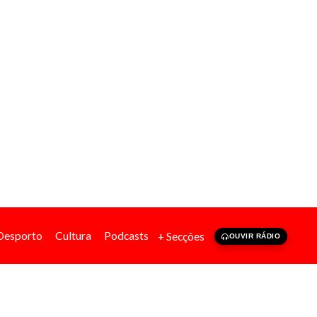
Desporto
Cultura
Podcasts
+ Secções
OUVIR RÁDIO