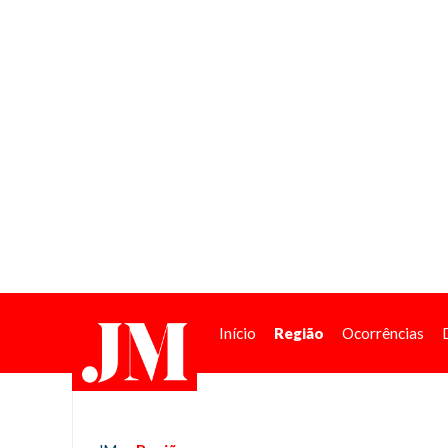
Início
Região
Ocorrências