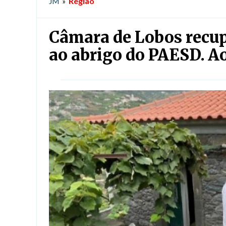
Região
JM
»
Câmara de Lobos recup
ao abrigo do PAESD. Ao