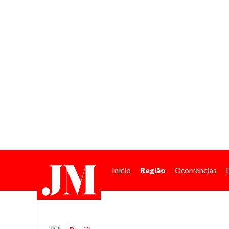
Início
Região
Ocorrências