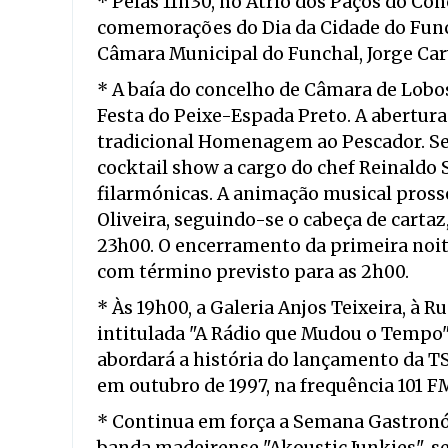
* Pelas 11h30, no Átrio dos Paços do Co
comemorações do Dia da Cidade do Func
Câmara Municipal do Funchal, Jorge Car
* A baía do concelho de Câmara de Lobos
Festa do Peixe-Espada Preto. A abertura
tradicional Homenagem ao Pescador. S
cocktail show a cargo do chef Reinaldo 
filarmónicas. A animação musical pross
Oliveira, seguindo-se o cabeça de cartaz
23h00. O encerramento da primeira noite 
com término previsto para as 2h00.
* Às 19h00, a Galeria Anjos Teixeira, à R
intitulada "A Rádio que Mudou o Tempo",
abordará a história do lançamento da T
em outubro de 1997, na frequência 101 F
* Continua em força a Semana Gastronóm