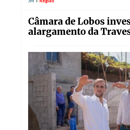
Região
JM
»
Câmara de Lobos inves
alargamento da Traves