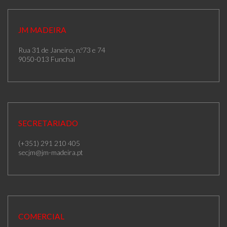
JM MADEIRA
Rua 31 de Janeiro, n.º73 e 74
9050-013 Funchal
SECRETARIADO
(+351) 291 210 405
secjm@jm-madeira.pt
COMERCIAL