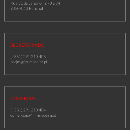
Rua 31 de Janeiro, n.º73 e 74
9050-013 Funchal
SECRETARIADO
(+351) 291 210 405
secjm@jm-madeira.pt
COMERCIAL
(+351) 291 210 404
comerciais@jm-madeira.pt