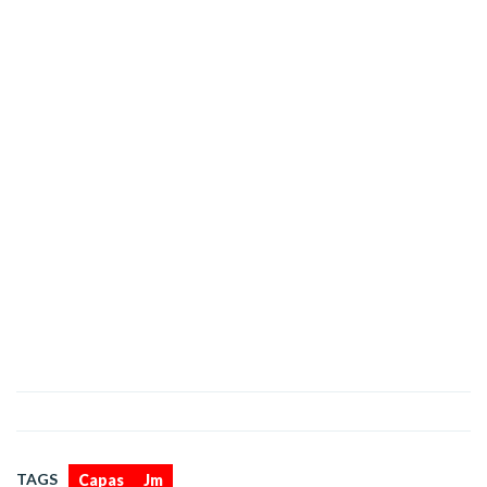
,
TAGS
Capas
Jm