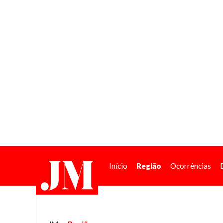
Início
Região
Ocorrências