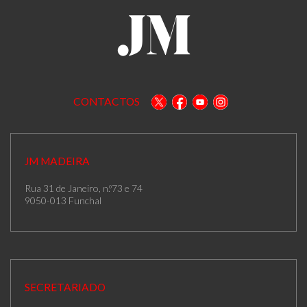
CONTACTOS
JM MADEIRA
Rua 31 de Janeiro, n.º73 e 74
9050-013 Funchal
SECRETARIADO