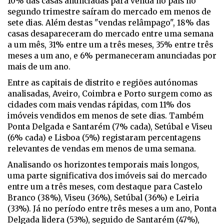
10% das casas anunciadas para venda no país no
segundo trimestre saíram do mercado em menos de
sete dias. Além destas "vendas relâmpago", 18% das
casas desapareceram do mercado entre uma semana
a um mês, 31% entre um a três meses, 35% entre três
meses a um ano, e 6% permaneceram anunciadas por
mais de um ano.
Entre as capitais de distrito e regiões autónomas
analisadas, Aveiro, Coimbra e Porto surgem como as
cidades com mais vendas rápidas, com 11% dos
imóveis vendidos em menos de sete dias. Também
Ponta Delgada e Santarém (7% cada), Setúbal e Viseu
(6% cada) e Lisboa (5%) registaram percentagens
relevantes de vendas em menos de uma semana.
Analisando os horizontes temporais mais longos,
uma parte significativa dos imóveis sai do mercado
entre um a três meses, com destaque para Castelo
Branco (38%), Viseu (36%), Setúbal (36%) e Leiria
(33%). Já no período entre três meses a um ano, Ponta
Delgada lidera (53%), seguido de Santarém (47%),