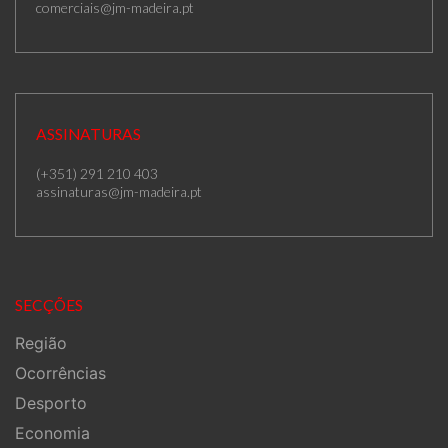
comerciais@jm-madeira.pt
ASSINATURAS
(+351) 291 210 403
assinaturas@jm-madeira.pt
SECÇÕES
Região
Ocorrências
Desporto
Economia