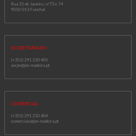
Rua 31 de Janeiro, n.º73 e 74
9050-013 Funchal
SECRETARIADO
(+351) 291 210 405
secjm@jm-madeira.pt
COMERCIAL
(+351) 291 210 404
comerciais@jm-madeira.pt