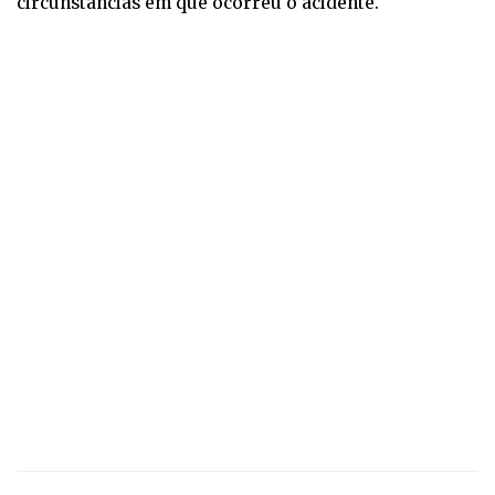
circunstâncias em que ocorreu o acidente.