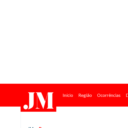
Início
Região
Ocorrências