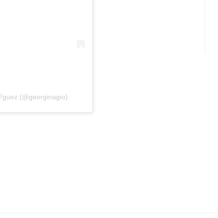
i?guez (@georginagio)