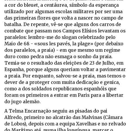
a cor do bleuet, a centáurea, símbolo da esperança
utilizado por algumas escolas militares por ser uma
das primeiras flores que volta a nascer no campo de
batalha. De repente, vê-se que alguns dos carros de
combate que passam nos Campos Elísios levantam os
paralelos: lembro-me do slogan celebrizado pelo
Maio de 68 - «sous les pavés, la plage» (por debaixo
dos paralelos, a praia) - em que mesmo um regime
duro como pedra não esmaga o sonho da praia.
Temia-se o resultado das eleições de 23 de Julho, em
Espanha, porque alguns queriam voltar a pavimentar
a praia. Por enquanto, salvou-se a praia, mas temos o
dever de a proteger com muita dedicação e genica,
como a dos soldados republicanos espanhóis que
foram os primeiros a entrar em Paris para a libertar
do jugo alemão.
A Telma Encarnação seguiu as pisadas do pai
Alfredo, primeiro no alcatrão das Malvinas (Câmara
de Lobos), depois com a equipa Xavelhas e no relvado
do Marítimo até, numa ilha longínqua, marcar o