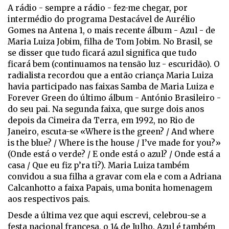
A rádio - sempre a rádio - fez-me chegar, por
intermédio do programa Destacável de Aurélio
Gomes na Antena 1, o mais recente álbum - Azul - de
Maria Luiza Jobim, filha de Tom Jobim. No Brasil, se
se disser que tudo ficará azul significa que tudo
ficará bem (continuamos na tensão luz - escuridão). O
radialista recordou que a então criança Maria Luiza
havia participado nas faixas Samba de Maria Luiza e
Forever Green do último álbum - António Brasileiro -
do seu pai. Na segunda faixa, que surge dois anos
depois da Cimeira da Terra, em 1992, no Rio de
Janeiro, escuta-se «Where is the green? / And where
is the blue? / Where is the house / I’ve made for you?»
(Onde está o verde? / E onde está o azul? / Onde está a
casa / Que eu fiz p’ra ti?). Maria Luiza também
convidou a sua filha a gravar com ela e com a Adriana
Calcanhotto a faixa Papais, uma bonita homenagem
aos respectivos pais.
Desde a última vez que aqui escrevi, celebrou-se a
festa nacional francesa, o 14 de Julho. Azul é também