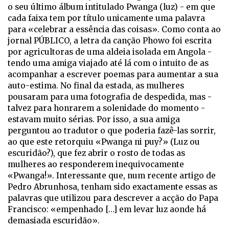
o seu último álbum intitulado Pwanga (luz) - em que
cada faixa tem por título unicamente uma palavra
para «celebrar a essência das coisas». Como conta ao
jornal PÚBLICO, a letra da canção Phowo foi escrita
por agricultoras de uma aldeia isolada em Angola -
tendo uma amiga viajado até lá com o intuito de as
acompanhar a escrever poemas para aumentar a sua
auto-estima. No final da estada, as mulheres
pousaram para uma fotografia de despedida, mas -
talvez para honrarem a solenidade do momento -
estavam muito sérias. Por isso, a sua amiga
perguntou ao tradutor o que poderia fazê-las sorrir,
ao que este retorquiu «Pwanga ni puy?» (Luz ou
escuridão?), que fez abrir o rosto de todas as
mulheres ao responderem inequivocamente
«Pwanga!». Interessante que, num recente artigo de
Pedro Abrunhosa, tenham sido exactamente essas as
palavras que utilizou para descrever a acção do Papa
Francisco: «empenhado […] em levar luz aonde há
demasiada escuridão».