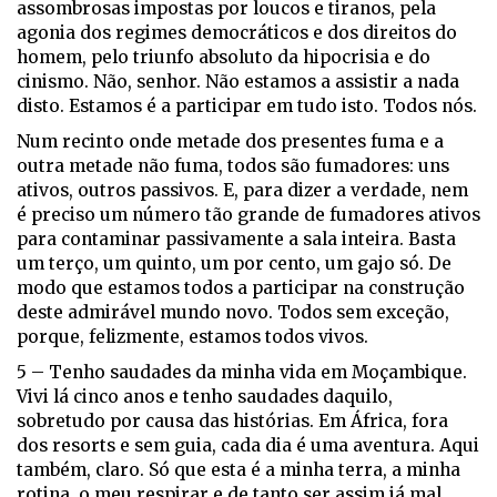
assombrosas impostas por loucos e tiranos, pela
agonia dos regimes democráticos e dos direitos do
homem, pelo triunfo absoluto da hipocrisia e do
cinismo. Não, senhor. Não estamos a assistir a nada
disto. Estamos é a participar em tudo isto. Todos nós.
Num recinto onde metade dos presentes fuma e a
outra metade não fuma, todos são fumadores: uns
ativos, outros passivos. E, para dizer a verdade, nem
é preciso um número tão grande de fumadores ativos
para contaminar passivamente a sala inteira. Basta
um terço, um quinto, um por cento, um gajo só. De
modo que estamos todos a participar na construção
deste admirável mundo novo. Todos sem exceção,
porque, felizmente, estamos todos vivos.
5 – Tenho saudades da minha vida em Moçambique.
Vivi lá cinco anos e tenho saudades daquilo,
sobretudo por causa das histórias. Em África, fora
dos resorts e sem guia, cada dia é uma aventura. Aqui
também, claro. Só que esta é a minha terra, a minha
rotina, o meu respirar e de tanto ser assim já mal