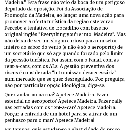
Madeira.” Esta frase não veio da boca de um perigoso
deputado da oposição. Foi da Associação de
Promoção da Madeira, ao lançar uma nova ação para
promover a oferta turística da região este verão.
Percebo a tentativa de trocadilho com base no
original inglês “Everything you’re into: Madeira”. Mas
não deixa de ser um slogan curioso para um setor
inteiro ao sabor do vento (e não é só o aeroporto) de
um secretário que só age quando forçado pelo limite
da pressão turística. Foi assim com o Fanal, com as
rent-a-cars, com os ALs. A gestão preventiva dos
riscos é considerada “intromissão desnecessária”
num mercado que se quer desregulado. Por preguiça,
não por particular opção ideológica, diga-se.
Quer andar nu na rua? Apetece Madeira. Fazer
estendal no aeroporto? Apetece Madeira. Fazer rally
nas estradas com os rent-a-car? Apetece Madeira.
Forçar a entrada de um hotel para se atirar de um
penhasco para o mar? Apetece Madeira!
Em tempos, quis estudar-se a elasticidade do preço