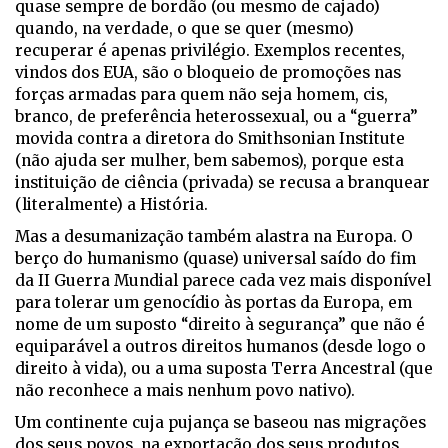
quase sempre de bordão (ou mesmo de cajado)
quando, na verdade, o que se quer (mesmo)
recuperar é apenas privilégio. Exemplos recentes,
vindos dos EUA, são o bloqueio de promoções nas
forças armadas para quem não seja homem, cis,
branco, de preferência heterossexual, ou a “guerra”
movida contra a diretora do Smithsonian Institute
(não ajuda ser mulher, bem sabemos), porque esta
instituição de ciência (privada) se recusa a branquear
(literalmente) a História.
Mas a desumanização também alastra na Europa. O
berço do humanismo (quase) universal saído do fim
da II Guerra Mundial parece cada vez mais disponível
para tolerar um genocídio às portas da Europa, em
nome de um suposto “direito à segurança” que não é
equiparável a outros direitos humanos (desde logo o
direito à vida), ou a uma suposta Terra Ancestral (que
não reconhece a mais nenhum povo nativo).
Um continente cuja pujança se baseou nas migrações
dos seus povos, na exportação dos seus produtos