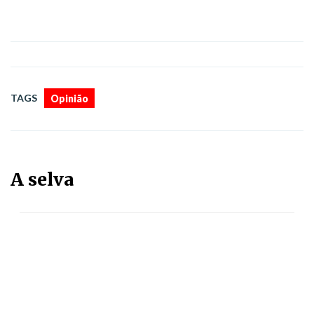
TAGS
Opinião
A selva