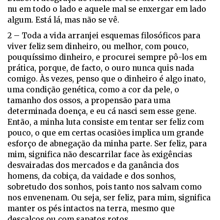
nu em todo o lado e aquele mal se enxergar em lado
algum. Está lá, mas não se vê.
2 – Toda a vida arranjei esquemas filosóficos para
viver feliz sem dinheiro, ou melhor, com pouco,
pouquíssimo dinheiro, e procurei sempre pô-los em
prática, porque, de facto, o ouro nunca quis nada
comigo. Às vezes, penso que o dinheiro é algo inato,
uma condição genética, como a cor da pele, o
tamanho dos ossos, a propensão para uma
determinada doença, e eu cá nasci sem esse gene.
Então, a minha luta consiste em tentar ser feliz com
pouco, o que em certas ocasiões implica um grande
esforço de abnegação da minha parte. Ser feliz, para
mim, significa não descarrilar face às exigências
desvairadas dos mercados e da ganância dos
homens, da cobiça, da vaidade e dos sonhos,
sobretudo dos sonhos, pois tanto nos salvam como
nos envenenam. Ou seja, ser feliz, para mim, significa
manter os pés intactos na terra, mesmo que
descalços ou com sapatos rotos.