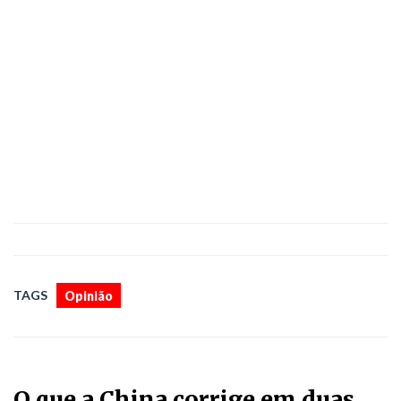
TAGS
Opinião
O que a China corrige em duas