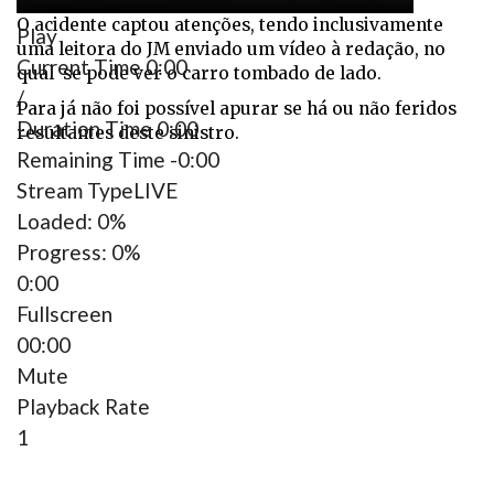
O acidente captou atenções, tendo inclusivamente
Play
uma leitora do JM enviado um vídeo à redação, no
Current Time
0:00
qual se pode ver o carro tombado de lado.
/
Para já não foi possível apurar se há ou não feridos
Duration Time
0:00
resultantes deste sinistro.
Remaining Time
-0:00
Stream Type
LIVE
Loaded
: 0%
Progress
: 0%
0:00
Fullscreen
00:00
Mute
Playback Rate
1