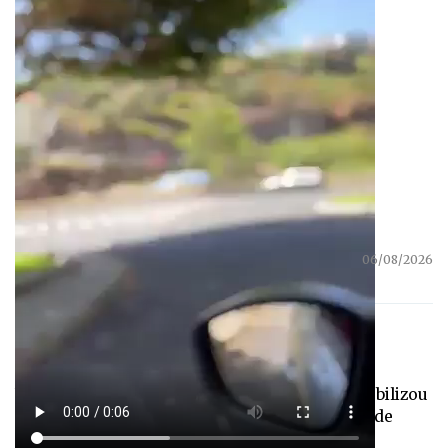
Douglas da Silva
06/08/2026
Partilhar
Um capotamento, próximo ao aquaparque, mobilizou
ao início desta tarde os Bombeiros Sapadores de
Santa Cruz.