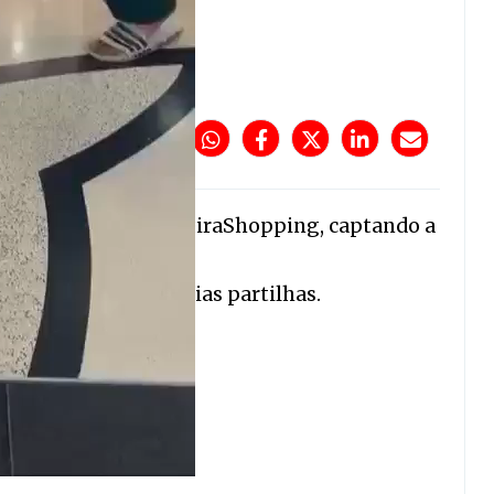
 uma cabra no MadeiraShopping, captando a
l.
s, estão a gerar várias partilhas.