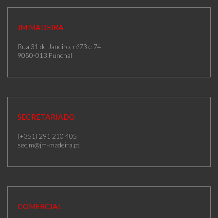
JM MADEIRA
Rua 31 de Janeiro, n.º73 e 74
9050-013 Funchal
SECRETARIADO
(+351) 291 210 405
secjm@jm-madeira.pt
COMERCIAL