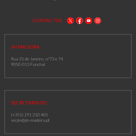
CONTACTOS
JM MADEIRA
Rua 31 de Janeiro, n.º73 e 74
9050-013 Funchal
SECRETARIADO
(+351) 291 210 405
secjm@jm-madeira.pt