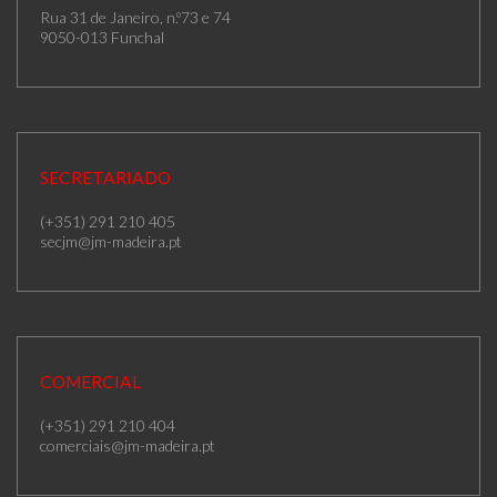
Rua 31 de Janeiro, n.º73 e 74
9050-013 Funchal
SECRETARIADO
(+351) 291 210 405
secjm@jm-madeira.pt
COMERCIAL
(+351) 291 210 404
comerciais@jm-madeira.pt