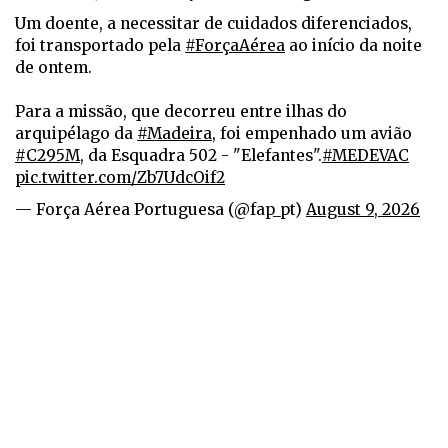
Um doente, a necessitar de cuidados diferenciados,
foi transportado pela
#ForçaAérea
ao início da noite
de ontem.
Para a missão, que decorreu entre ilhas do
arquipélago da
#Madeira
, foi empenhado um avião
#C295M
, da Esquadra 502 - "Elefantes".
#MEDEVAC
pic.twitter.com/Zb7UdcOif2
— Força Aérea Portuguesa (@fap_pt)
August 9, 2026