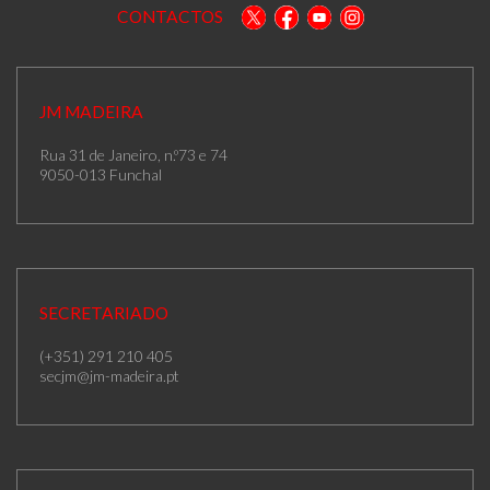
CONTACTOS
JM MADEIRA
Rua 31 de Janeiro, n.º73 e 74
9050-013 Funchal
SECRETARIADO
(+351) 291 210 405
secjm@jm-madeira.pt