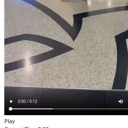
Um homem foi ontem filmado a passear uma cabra
no MadeiraShopping, captando a atenção dos clientes
do centro comercial.
As imagens, que circulam nas redes sociais, estão a
gerar várias partilhas.
Veja o vídeo.
Play