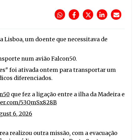
ra Lisboa, um doente que
necessitava de
ansporte
num avião
Falcon50.
es" foi ativada ontem para transportar um
icos diferenciados.
on50
que fez a ligação entre a ilha da Madeira e
tter.com/53QmSx828B
gust 6, 2026
Aérea realizou outra missão, com a evacuação