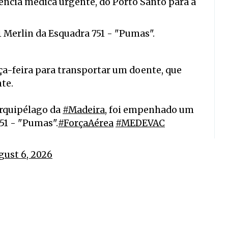
ência médica urgente, do Porto Santo para a
1 Merlin
da Esquadra 751 - "Pumas".
rça-feira para transportar um doente, que
te.
 arquipélago da
#Madeira
, foi empenhado um
51 - "Pumas".
#ForçaAérea
#MEDEVAC
gust 6, 2026
,