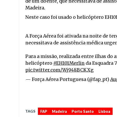
de um doente, que necessitava de assist
Madeira.
Neste caso foi usado o
helicóptero
EH10
A Força Aérea foi ativada na noite de te
necessitava de assistência médica urgen
Para a missão, realizada entre ilhas do
helicóptero
#EH101Merlin
da Esquadra 7
pic.twitter.com/Wj948BCKXg
— Força Aérea Portuguesa (@fap_pt)
Au
,
,
TAGS
FAP
Madeira
Porto Santo
Lisboa