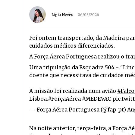
Lígia Neves
06/08/2026
Foi ontem transportado, da Madeira pa
cuidados médicos diferenciados.
A Força Áerea Portuguesa realizou o tr
Uma tripulação da Esquadra 504 - "Linc
doente que necessitava de cuidados méd
A missão foi realizada num avião
#Falc
Lisboa.
#ForçaAérea
#MEDEVAC
pic.twi
— Força Aérea Portuguesa (@fap_pt)
Au
Na noite anterior, terça-feira, a Força 