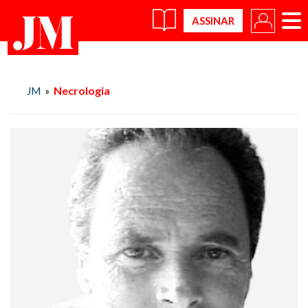
×
Necrologia
JM
»