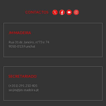
CONTACTOS
JM MADEIRA
Rua 31 de Janeiro, n.º73 e 74
9050-013 Funchal
SECRETARIADO
(+351) 291 210 405
secjm@jm-madeira.pt