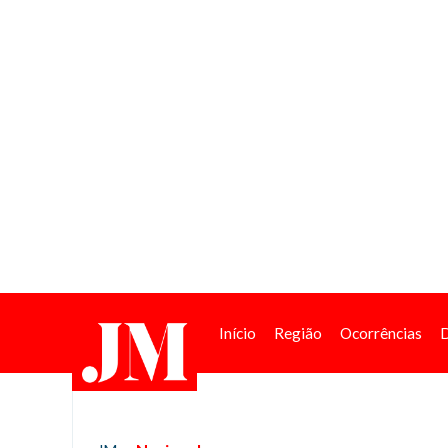
Início
Região
Ocorrências