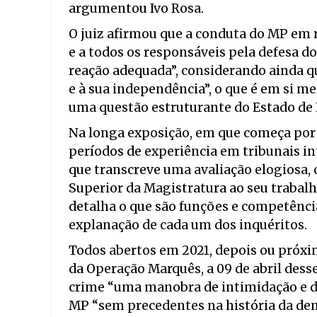
argumentou Ivo Rosa.
O juiz afirmou que a conduta do MP em re
e a todos os responsáveis pela defesa d
reação adequada”, considerando ainda qu
e à sua independência”, o que é em si m
uma questão estruturante do Estado de D
Na longa exposição, em que começa por 
períodos de experiência em tribunais in
que transcreve uma avaliação elogiosa,
Superior da Magistratura ao seu trabalh
detalha o que são funções e competênci
explanação de cada um dos inquéritos.
Todos abertos em 2021, depois ou próxim
da Operação Marquês, a 09 de abril desse
crime “uma manobra de intimidação e de
MP “sem precedentes na história da de