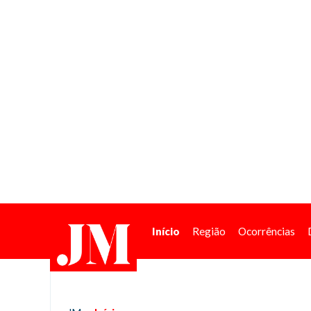
Início
Região
Ocorrências