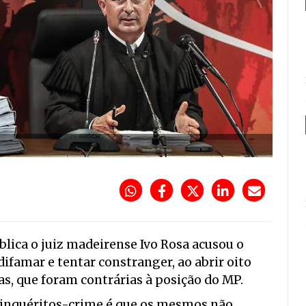
lica o juiz madeirense Ivo Rosa acusou o
difamar e tentar constranger, ao abrir oito
as, que foram contrárias à posição do MP.
to inquéritos-crime é que os mesmos não