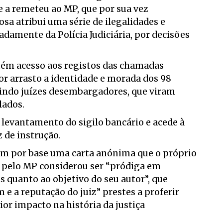
e a remeteu ao MP, que por sua vez
a atribui uma série de ilegalidades e
damente da Polícia Judiciária, por decisões
btém acesso aos registos das chamadas
por arrasto a identidade e morada dos 98
uindo juízes desembargadores, que viram
lados.
 levantamento do sigilo bancário e acede à
 de instrução.
tem por base uma carta anónima que o próprio
 pelo MP considerou ser “pródiga em
s quanto ao objetivo do seu autor”, que
m e a reputação do juiz” prestes a proferir
or impacto na história da justiça