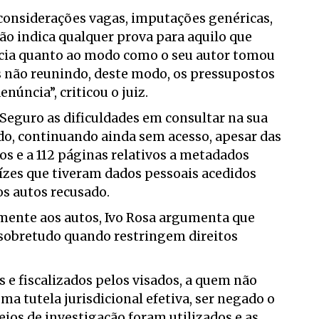
 considerações vagas, imputações genéricas,
ão indica qualquer prova para aquilo que
ência quanto ao modo como o seu autor tomou
não reunindo, deste modo, os pressupostos
núncia”, criticou o juiz.
 Seguro as dificuldades em consultar na sua
ado, continuando ainda sem acesso, apesar das
s e a 112 páginas relativos a metadados
uízes que tiveram dados pessoais acedidos
os autos recusado.
mente aos autos, Ivo Rosa argumenta que
 sobretudo quando restringem direitos
as e fiscalizados pelos visados, a quem não
uma tutela jurisdicional efetiva, ser negado o
ios de investigação foram utilizados e as