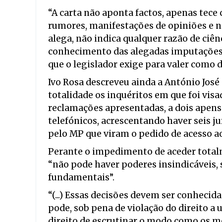
“A carta não aponta factos, apenas tece
rumores, manifestações de opiniões e n
alega, não indica qualquer razão de ci
conhecimento das alegadas imputações 
que o legislador exige para valer como de
Ivo Rosa descreveu ainda a António José
totalidade os inquéritos em que foi vis
reclamações apresentadas, a dois apenso
telefónicos, acrescentando haver seis j
pelo MP que viram o pedido de acesso a
Perante o impedimento de aceder total
“não pode haver poderes insindicáveis,
fundamentais”.
“(...) Essas decisões devem ser conhecid
pode, sob pena de violação do direito a 
direito de escrutinar o modo como os me