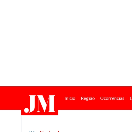
Início
Região
Ocorrências