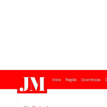
Início
Região
Ocorrências