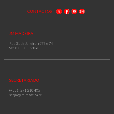
CONTACTOS
JM MADEIRA
Rua 31 de Janeiro, n.º73 e 74
9050-013 Funchal
SECRETARIADO
(+351) 291 210 405
secjm@jm-madeira.pt