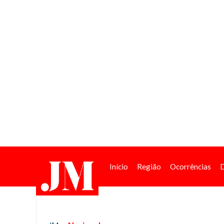
Início
Região
Ocorrências