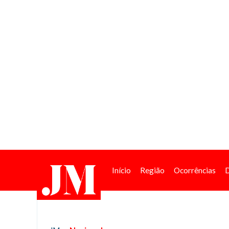
Início
Região
Ocorrências