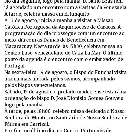
No dia seguinte, logo pela manhã, D. Nuno Brás tem
já agendado um encontro com a Cáritas da Venezuela.
À tarde, celebra missa em El Junquito.
A 13 de agosto, inicia a manhã a visitar a Missão
Católica Portuguesa da Arquidiocese de Caracas. A
programação do dia prossegue com um encontro ao
meio-dia com as Damas de Beneficência em
Macaracuay. Nesta tarde, às 15h30, celebra missa no
Centro Luso-venezuelano de Cátia La Mar. O último
ponto da agenda é o encontro com o embaixador de
Portugal.
Na sexta-feira, 14 de agosto, o Bispo do Funchal visita
a zona mais afetada pelos sismos, acompanhado
pelos bispos venezuelanos.
Sábado, 15 de agosto, o prelado madeirense estará na
ordenação do bispo D. José Dionisio Gomes Gouveia,
logo pela manhã.
À tarde, pelas 18h00, celebra missa dedicada a Nossa
Senhora do Monte, no Santuário de Nossa Senhora de
Fátima em Carrizal.
Por fim, no último dia, no Centro Português de