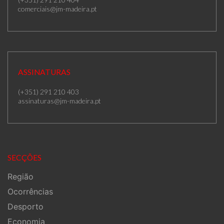
comerciais@jm-madeira.pt
ASSINATURAS
(+351) 291 210 403
assinaturas@jm-madeira.pt
SECÇÕES
Região
Ocorrências
Desporto
Economia