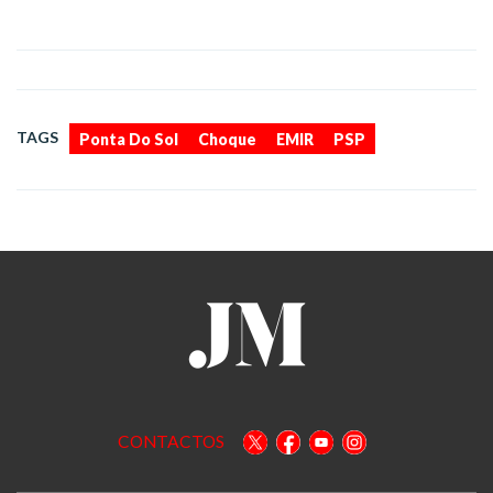
,
,
,
TAGS
Ponta Do Sol
Choque
EMIR
PSP
CONTACTOS