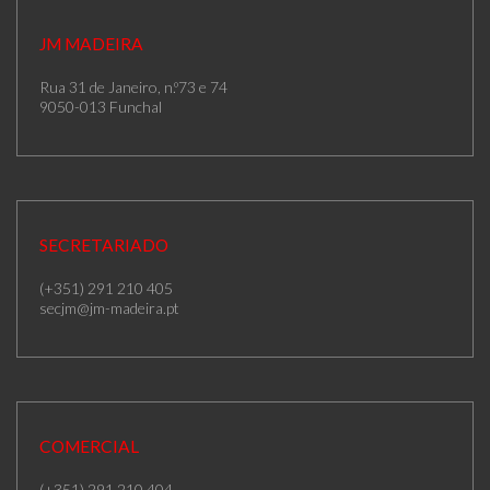
JM MADEIRA
Rua 31 de Janeiro, n.º73 e 74
9050-013 Funchal
SECRETARIADO
(+351) 291 210 405
secjm@jm-madeira.pt
COMERCIAL
(+351) 291 210 404