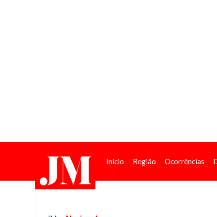
Início
Região
Ocorrências