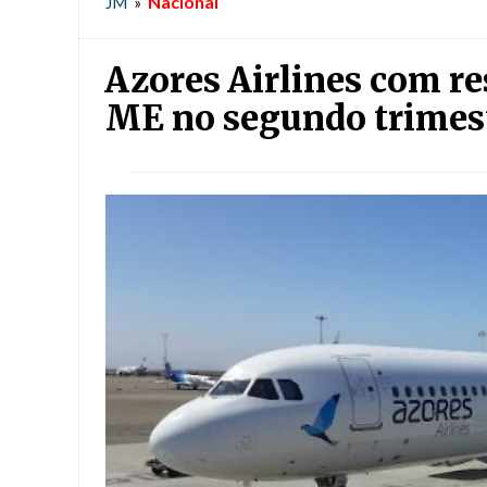
Nacional
JM
»
Azores Airlines com re
ME no segundo trimest