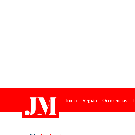
Início
Região
Ocorrências