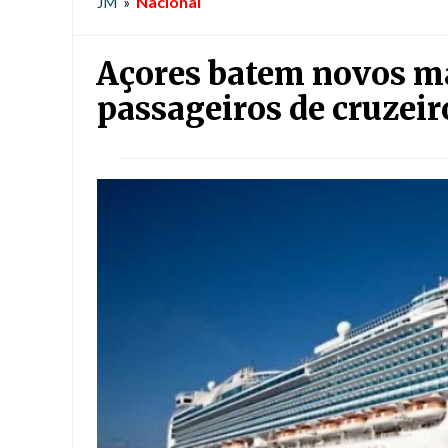
Nacional
JM
»
Açores batem novos má
passageiros de cruzeir