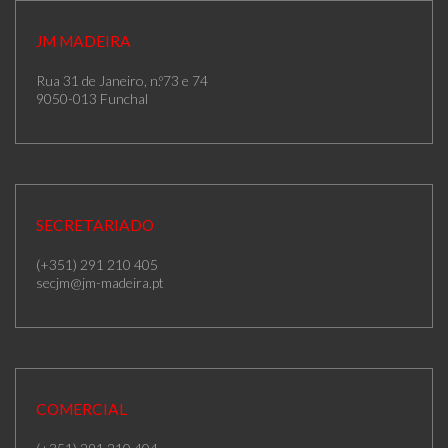
JM MADEIRA
Rua 31 de Janeiro, n.º73 e 74
9050-013 Funchal
SECRETARIADO
(+351) 291 210 405
secjm@jm-madeira.pt
COMERCIAL