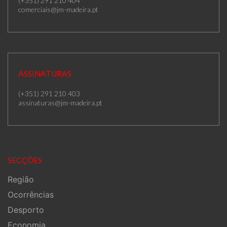
(+351) 291 210 404
comerciais@jm-madeira.pt
ASSINATURAS
(+351) 291 210 403
assinaturas@jm-madeira.pt
SECÇÕES
Região
Ocorrências
Desporto
Economia