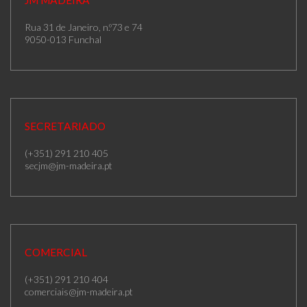
Rua 31 de Janeiro, n.º73 e 74
9050-013 Funchal
SECRETARIADO
(+351) 291 210 405
secjm@jm-madeira.pt
COMERCIAL
(+351) 291 210 404
comerciais@jm-madeira.pt