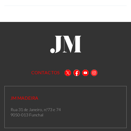
CONTACTOS
JM MADEIRA
Rua 31 de Janeiro, n.º73 e 74
9050-013 Funchal