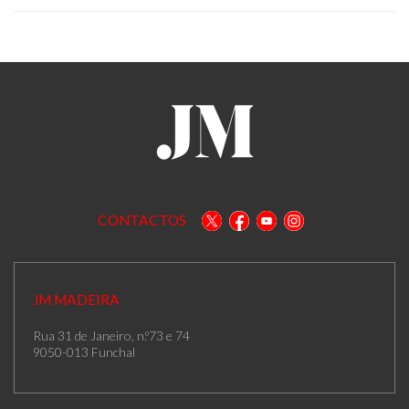
CONTACTOS
JM MADEIRA
Rua 31 de Janeiro, n.º73 e 74
9050-013 Funchal