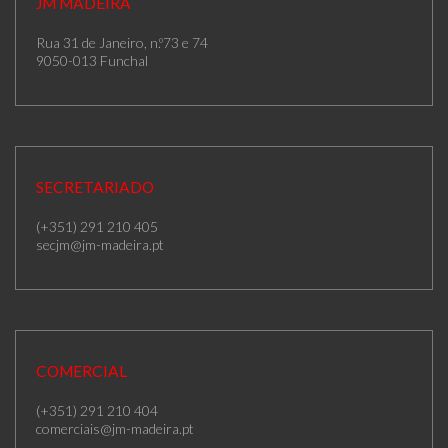
JM MADEIRA
Rua 31 de Janeiro, n.º73 e 74
9050-013 Funchal
SECRETARIADO
(+351) 291 210 405
secjm@jm-madeira.pt
COMERCIAL
(+351) 291 210 404
comerciais@jm-madeira.pt