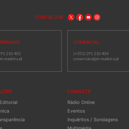
CONTACTOS
TARIADO
COMERCIAL
291 210 405
(+351) 291 210 404
m-madeira.pt
comerciais@jm-madeira.pt
AÇÕES
CONSULTE
Editorial
Rádio Online
cnica
Eventos
ansparência
Inquéritos / Sondagens
s
Multimédia