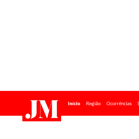
Início
Região
Ocorrências