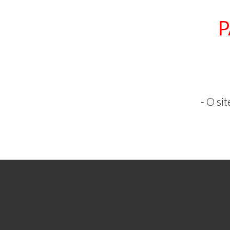
P
- O si