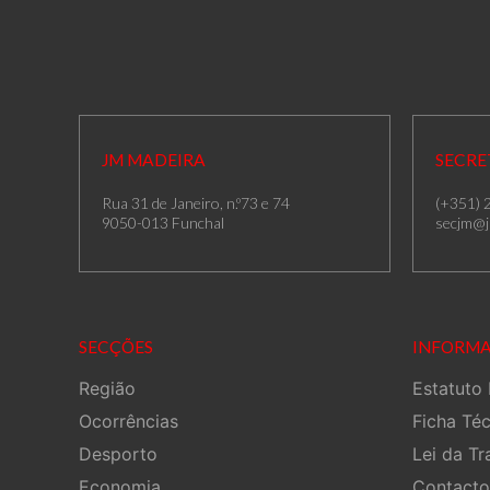
JM MADEIRA
SECRE
Rua 31 de Janeiro, n.º73 e 74
(+351) 
9050-013 Funchal
secjm@j
SECÇÕES
INFORM
Região
Estatuto 
Ocorrências
Ficha Té
Desporto
Lei da Tr
Economia
Contacto