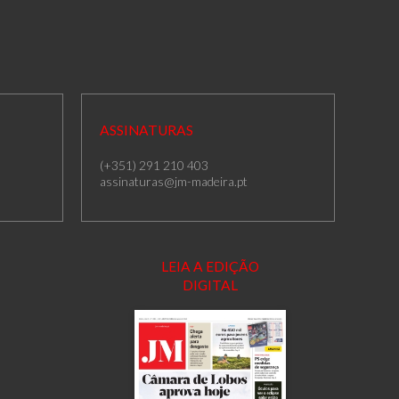
ASSINATURAS
(+351) 291 210 403
assinaturas@jm-madeira.pt
LEIA A EDIÇÃO
DIGITAL